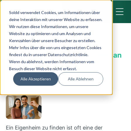
Soldd verwendet Cookies, um Informationen über
deine Interaktion mit unserer Website zu erfassen.
GRATIS
Wir nutzen diese Informationen, um unsere
Website zu optimieren und um Analysen und
Kennzahlen über unsere Besucher zu erstellen.
News
,
Wohnung kaufen
,
Immobilienkauf
Mehr Infos über die von uns eingesetzten Cookies
Soldd Eigenheim: Dein neuer Plan
findest du in unserer Datenschutzrichtlinie.
Wenn du ablehnst, werden Informationen vom
für die Suche nach
Besuch dieser Website nicht erfasst.
Eigentumswohnung oder Haus
Alle Akzeptieren
Alle Ablehnen
29.08.2025
Ein Eigenheim zu finden ist oft eine der